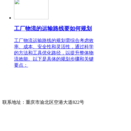
工厂物流的运输路线要如何规划
工厂物流运输路线的规划需综合考虑效
率、成本、安全性和灵活性，通过科学
的方法和工具优化路径，以提升整体物
流效能。以下是具体的规划步骤和关键
要点：
联系人：唐先生
电话：400-158-1678
咨询热线：
13709416968(微信同号)
联系地址：
重庆市渝北区空港大道822号
版权所有：
重庆协通国际物流有限公司
备案号：
渝ICP备17006948号-2