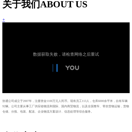
关于我们
ABOUT US
+
协通公司成立于2007年，注册资金1100万元人民币。现有员工113人，仓库6000余平米，自有车辆
92辆。公司主要从事工厂供应链物流和国际、国内商贸物流，以及全国整车、零担货物运输，货物
仓储、分拣、包装、配送、企业物流方案设计、信息处理等综合服务。