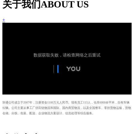
关于我们
ABOUT US
+
协通公司成立于2007年，注册资金1100万元人民币。现有员工113人，仓库6000余平米，自有车辆
92辆。公司主要从事工厂供应链物流和国际、国内商贸物流，以及全国整车、零担货物运输，货物
仓储、分拣、包装、配送、企业物流方案设计、信息处理等综合服务。