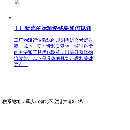
工厂物流的运输路线要如何规划
工厂物流运输路线的规划需综合考虑效
率、成本、安全性和灵活性，通过科学
的方法和工具优化路径，以提升整体物
流效能。以下是具体的规划步骤和关键
要点：
联系人：唐先生
电话：400-158-1678
咨询热线：
13709416968(微信同号)
联系地址：
重庆市渝北区空港大道822号
版权所有：
重庆协通国际物流有限公司
备案号：
渝ICP备17006948号-2