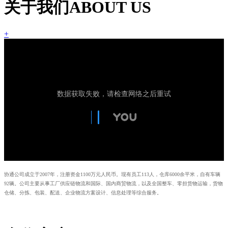
关于我们
ABOUT US
+
协通公司成立于2007年，注册资金1100万元人民币。现有员工113人，仓库6000余平米，自有车辆
92辆。公司主要从事工厂供应链物流和国际、国内商贸物流，以及全国整车、零担货物运输，货物
仓储、分拣、包装、配送、企业物流方案设计、信息处理等综合服务。