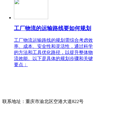
工厂物流的运输路线要如何规划
工厂物流运输路线的规划需综合考虑效
率、成本、安全性和灵活性，通过科学
的方法和工具优化路径，以提升整体物
流效能。以下是具体的规划步骤和关键
要点：
联系人：唐先生
电话：400-158-1678
咨询热线：
13709416968(微信同号)
联系地址：
重庆市渝北区空港大道822号
版权所有：
重庆协通国际物流有限公司
备案号：
渝ICP备17006948号-2