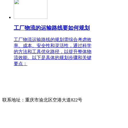
工厂物流的运输路线要如何规划
工厂物流运输路线的规划需综合考虑效
率、成本、安全性和灵活性，通过科学
的方法和工具优化路径，以提升整体物
流效能。以下是具体的规划步骤和关键
要点：
联系人：唐先生
电话：400-158-1678
咨询热线：
13709416968(微信同号)
联系地址：
重庆市渝北区空港大道822号
版权所有：
重庆协通国际物流有限公司
备案号：
渝ICP备17006948号-2