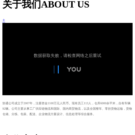
关于我们
ABOUT US
+
协通公司成立于2007年，注册资金1100万元人民币。现有员工113人，仓库6000余平米，自有车辆
92辆。公司主要从事工厂供应链物流和国际、国内商贸物流，以及全国整车、零担货物运输，货物
仓储、分拣、包装、配送、企业物流方案设计、信息处理等综合服务。