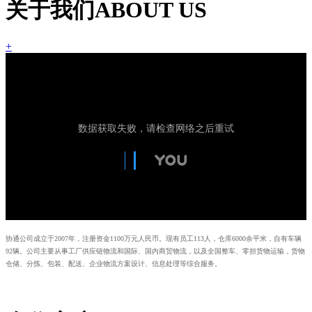
关于我们
ABOUT US
+
协通公司成立于2007年，注册资金1100万元人民币。现有员工113人，仓库6000余平米，自有车辆
92辆。公司主要从事工厂供应链物流和国际、国内商贸物流，以及全国整车、零担货物运输，货物
仓储、分拣、包装、配送、企业物流方案设计、信息处理等综合服务。