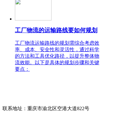
工厂物流的运输路线要如何规划
工厂物流运输路线的规划需综合考虑效
率、成本、安全性和灵活性，通过科学
的方法和工具优化路径，以提升整体物
流效能。以下是具体的规划步骤和关键
要点：
联系人：唐先生
电话：400-158-1678
咨询热线：
13709416968(微信同号)
联系地址：
重庆市渝北区空港大道822号
版权所有：
重庆协通国际物流有限公司
备案号：
渝ICP备17006948号-2